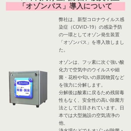
「オゾンバス」導入について
弊社は、新型コロナウイルス感
染症（COVID-19）の感染予防
の一環としてオゾン発生装置
「オゾンバス」を導入致しまし
た。
オゾンは、フッ素に次ぐ強い酸
化力で空気中のウイルスや細
菌・花粉や匂いの原因物質など
を強力に分解します。
分解後は酸素に戻るため残留毒
性もなく、安全性の高い除菌方
法として注目されています。日
本では大型施設の空気清浄の
他、
浄水場などでもオゾンが除菌・